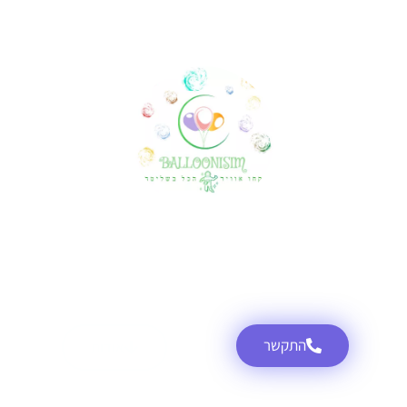
עיצוב אירועים בבלונים
BallooNissim
התקשר
אודות